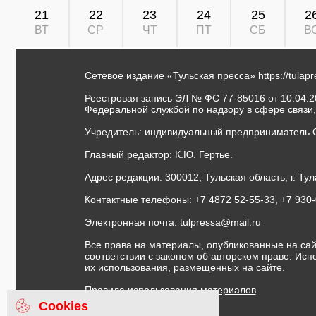
21
22
23
24
25
2
ВТ
СР
ЧТ
ПТ
СБ
В
Сетевое издание «Тульская пресса»
https://tulap
Реестровая запись ЭЛ № ФС 77-85016 от 10.04.20
Федеральной службой по надзору в сфере связи
Учредитель: индивидуальный предприниматель 
Главный редактор: К.Ю. Гертье.
Адрес редакции: 300012, Тульская область, г. Тул
Контактные телефоны: +7 4872 52-55-33, +7 930
Электронная почта:
tulpressa@mail.ru
Все права на материалы, опубликованные на сай
соответствии с законом об авторском праве. Ис
их использования, размещенных на сайте.
Правила использования материалов
Договор публичной оферты
Cookies