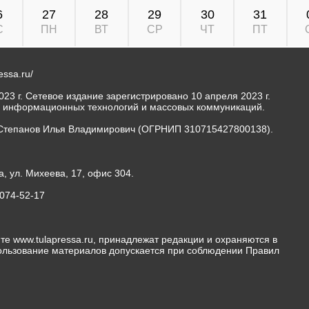
6
27
28
29
30
31
С
ПН
ВТ
СР
ЧТ
ПТ
ressa.ru/
23 г. Сетевое издание зарегистрировано 10 апреля 2023 г.
, информационных технологий и массовых коммуникаций.
Степанов Илья Владимирович (ОГРНИП 310715427800138).
а, ул. Михеева, 17, офис 304.
-074-52-17
те www.tulapressa.ru, принадлежат редакции и охраняются в
пользование материалов допускается при соблюдении Правил