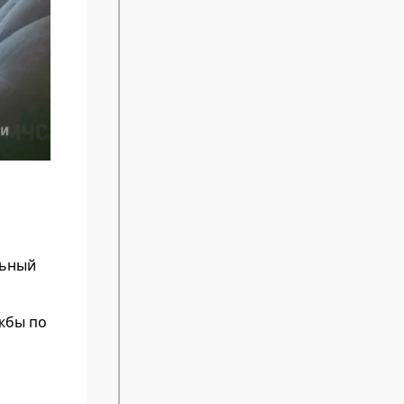
льный
жбы по