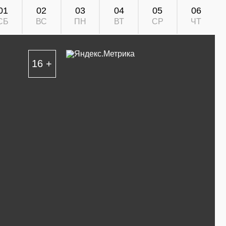
01
02
03
04
05
06
СБ
ВС
ПН
ВТ
СР
ЧТ
16 +