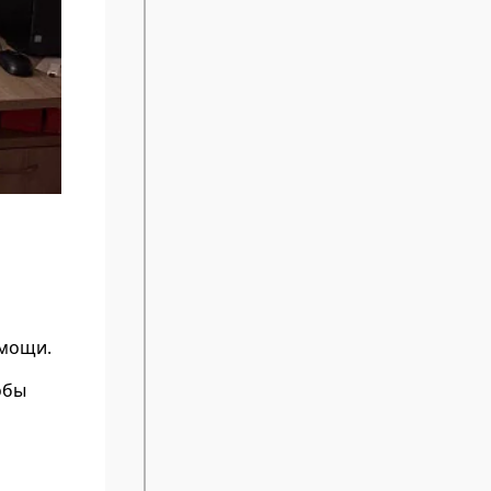
омощи.
обы