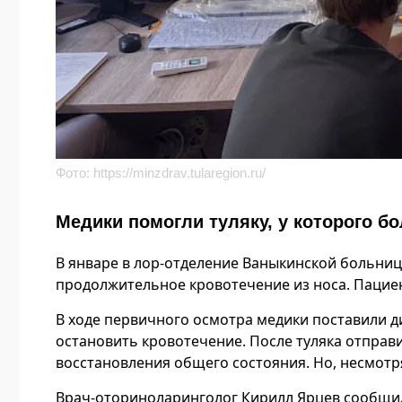
Фото:
https://minzdrav.tularegion.ru/
Медики помогли туляку, у которого бо
В январе в лор-отделение Ваныкинской больниц
продолжительное кровотечение из носа. Пацие
В ходе первичного осмотра медики поставили д
остановить кровотечение. После туляка отправ
восстановления общего состояния. Но, несмотр
Врач-оториноларинголог Кирилл Ярцев сообщил