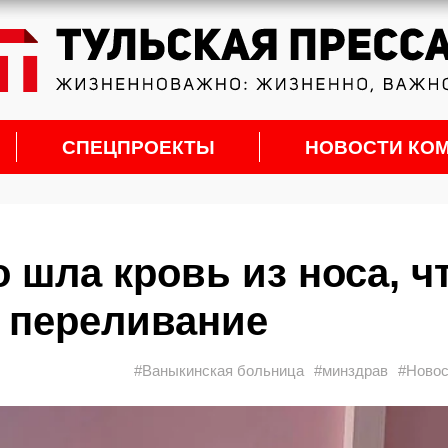
СПЕЦПРОЕКТЫ
НОВОСТИ КО
о шла кровь из носа, ч
 переливание
#Ваныкинская больница
#минздрав
#Новос