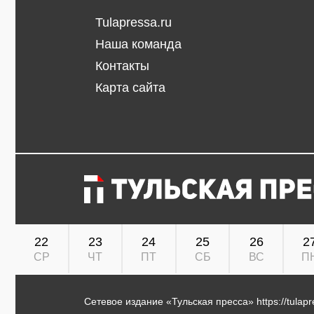
Tulapressa.ru
Наша команда
Контакты
Карта сайта
22
23
24
25
26
2
СР
ЧТ
ПТ
СБ
ВС
П
Сетевое издание «Тульская пресса»
https://tulap