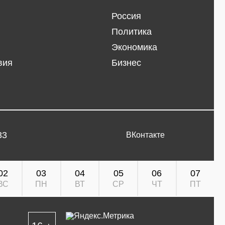
Россия
Политика
Экономика
вия
Бизнес
33
ВКонтакте
02
03
04
05
06
07
ВС
ПН
ВТ
СР
ЧТ
ПТ