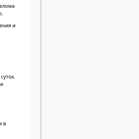
релома
ю.
ения и
суток.
ие
м в