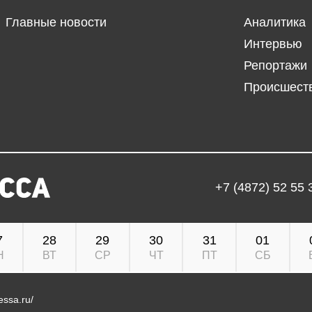
Главные новости
Аналитика
Интервью
Репортажи
Происшест
+7 (4872) 52 55 
7
28
29
30
31
01
Н
ВТ
СР
ЧТ
ПТ
СБ
ressa.ru/