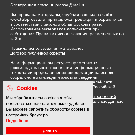
Электронная почта:
tulpressa@mail.ru
Все права на материалы, опубликованные на сайте
www.tulapressa.ru, принадлежат редакции и охраняются
в соответствии с законом об авторском праве.
Использование материалов допускается при
соблюдении Правил их использования, размещенных на
сайте.
Правила использования материалов
Договор публичной оферты
На информационном ресурсе применяются
рекомендательные технологии (информационные
технологии предоставления информации на основе
сбора, систематизации и анализа сведений,
относящихся к предпочтениям пользователей сети
"Интернет", находящихся на территории Российской
Cookies
Федерации)
Правила применения рекомендательных технологий
Мы обрабатываем cookies чтобы
Политика в отношении обработки персональных данных
пользоваться веб-сайтом было удобнее.
Политика обработки файлов cookie
Вы можете запретить обработку cookies в
настройках браузера.
Подробнее...
16 +
Принять