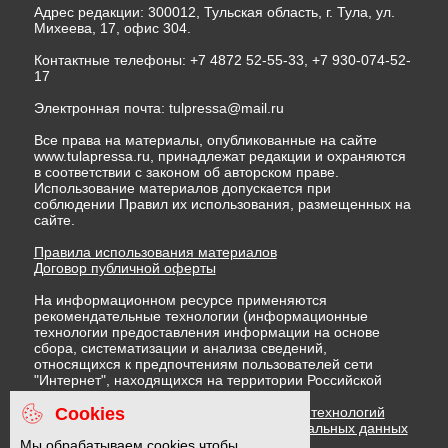
Адрес редакции: 300012, Тульская область, г. Тула, ул.
Михеева, 17, офис 304.
Контактные телефоны: +7 4872 52-55-33, +7 930-074-52-
17
Электронная почта:
tulpressa@mail.ru
Все права на материалы, опубликованные на сайте
www.tulapressa.ru, принадлежат редакции и охраняются
в соответствии с законом об авторском праве.
Использование материалов допускается при
соблюдении Правил их использования, размещенных на
сайте.
Правила использования материалов
Договор публичной оферты
На информационном ресурсе применяются
рекомендательные технологии (информационные
технологии предоставления информации на основе
сбора, систематизации и анализа сведений,
относящихся к предпочтениям пользователей сети
"Интернет", находящихся на территории Российской
Федерации)
Cookies
Правила применения рекомендательных технологий
Политика в отношении обработки персональных данных
Политика обработки файлов cookie
Мы обрабатываем cookies чтобы