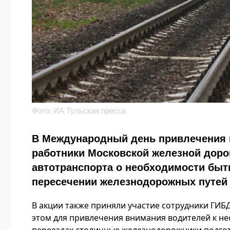
Фото: ИА Тульская пресса
В Международный день привлечения 
работники Московской железной доро
автотранспорта о необходимости бы
пересечении железнодорожных путей
В акции также приняли участие сотрудники ГИБ
этом для привлечения внимания водителей к н
переездах столичные железнодорожники подгот