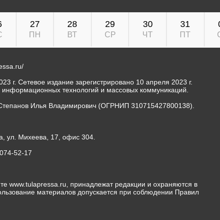
6
27
28
29
30
31
С
ПН
ВТ
СР
ЧТ
ПТ
ressa.ru/
23 г. Сетевое издание зарегистрировано 10 апреля 2023 г.
, информационных технологий и массовых коммуникаций.
Степанов Илья Владимирович (ОГРНИП 310715427800138).
а, ул. Михеева, 17, офис 304.
-074-52-17
те www.tulapressa.ru, принадлежат редакции и охраняются в
пользование материалов допускается при соблюдении Правил