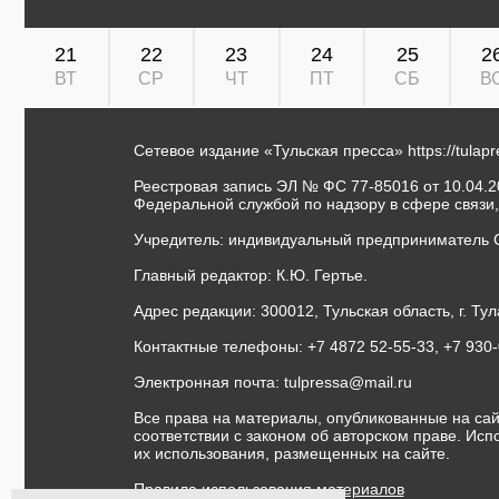
21
22
23
24
25
2
ВТ
СР
ЧТ
ПТ
СБ
В
Сетевое издание «Тульская пресса»
https://tulap
Реестровая запись ЭЛ № ФС 77-85016 от 10.04.20
Федеральной службой по надзору в сфере связи
Учредитель: индивидуальный предприниматель 
Главный редактор: К.Ю. Гертье.
Адрес редакции: 300012, Тульская область, г. Тул
Контактные телефоны: +7 4872 52-55-33, +7 930
Электронная почта:
tulpressa@mail.ru
Все права на материалы, опубликованные на сай
соответствии с законом об авторском праве. Ис
их использования, размещенных на сайте.
Правила использования материалов