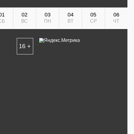
01
02
03
04
05
06
СБ
ВС
ПН
ВТ
СР
ЧТ
16 +