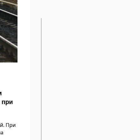
м
 при
й. При
на