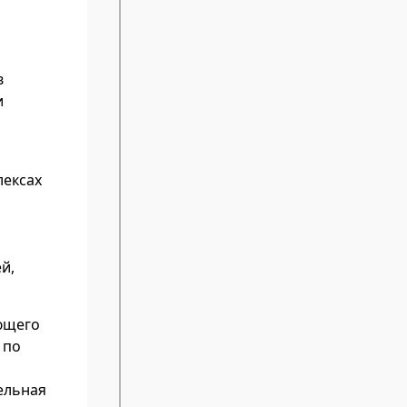
в
и
лексах
й,
ющего
 по
ельная