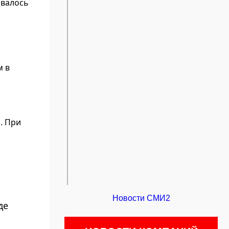
овалось
м в
. При
Новости СМИ2
де