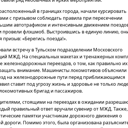
, расположенный в границах города, начали курсировать
ами с призывом соблюдать правила при пересечении
ольшим автотрафиком и интенсивным движением поездо
и провели флэшмоб. Выстроившись в единую линию, он
 призыв: «Берегись поезда!».
зовали встречу в Тульском подразделении Московского
ций МЖД. На специальных макетах и тренажерных комп
е железнодорожных переездов, о том, как правильно их
обращать внимание. Машинисты локомотивов объяснили
ыезд на железнодорожные пути перед приближающимся
вил ставит под угрозу жизнь и здоровье не только люде
 локомотивных бригад и пассажиров.
дителями, стоящими на переездах в ожидании разреша
ждый правильный ответ вручали сувенир от МЖД. Также,
тические памятки участникам дорожного движения о
й дороги. Помимо этого, была организована разъяснит