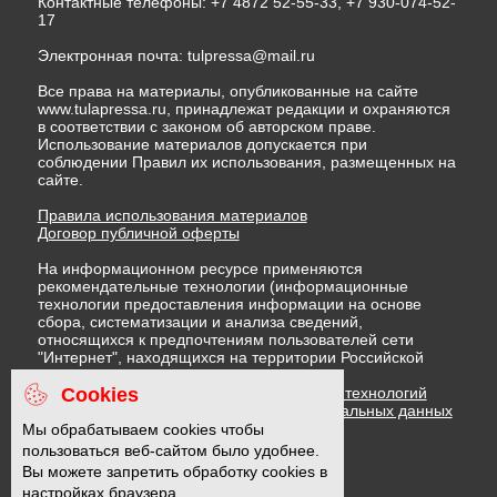
Контактные телефоны: +7 4872 52-55-33, +7 930-074-52-
17
Электронная почта:
tulpressa@mail.ru
Все права на материалы, опубликованные на сайте
www.tulapressa.ru, принадлежат редакции и охраняются
в соответствии с законом об авторском праве.
Использование материалов допускается при
соблюдении Правил их использования, размещенных на
сайте.
Правила использования материалов
Договор публичной оферты
На информационном ресурсе применяются
рекомендательные технологии (информационные
технологии предоставления информации на основе
сбора, систематизации и анализа сведений,
относящихся к предпочтениям пользователей сети
"Интернет", находящихся на территории Российской
Федерации)
Cookies
Правила применения рекомендательных технологий
Политика в отношении обработки персональных данных
Политика обработки файлов cookie
Мы обрабатываем cookies чтобы
пользоваться веб-сайтом было удобнее.
Вы можете запретить обработку cookies в
16 +
настройках браузера.