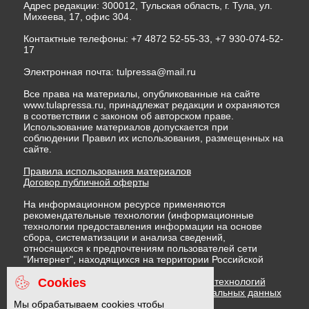
Адрес редакции: 300012, Тульская область, г. Тула, ул.
Михеева, 17, офис 304.
Контактные телефоны: +7 4872 52-55-33, +7 930-074-52-
17
Электронная почта:
tulpressa@mail.ru
Все права на материалы, опубликованные на сайте
www.tulapressa.ru, принадлежат редакции и охраняются
в соответствии с законом об авторском праве.
Использование материалов допускается при
соблюдении Правил их использования, размещенных на
сайте.
Правила использования материалов
Договор публичной оферты
На информационном ресурсе применяются
рекомендательные технологии (информационные
технологии предоставления информации на основе
сбора, систематизации и анализа сведений,
относящихся к предпочтениям пользователей сети
"Интернет", находящихся на территории Российской
Федерации)
Cookies
Правила применения рекомендательных технологий
Политика в отношении обработки персональных данных
Политика обработки файлов cookie
Мы обрабатываем cookies чтобы