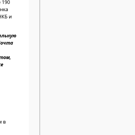
 190
анка
НКБ и
альную
Почта
том,
же
м в