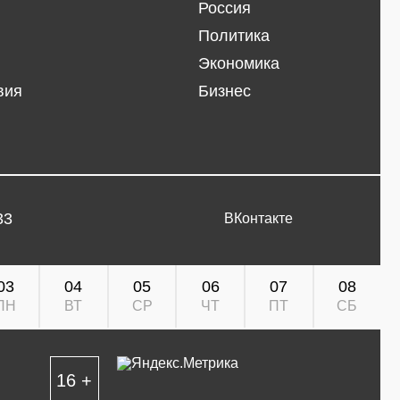
Россия
Политика
Экономика
вия
Бизнес
33
ВКонтакте
03
04
05
06
07
08
ПН
ВТ
СР
ЧТ
ПТ
СБ
16 +