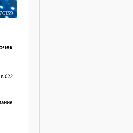
очек
 в 622
мание
м