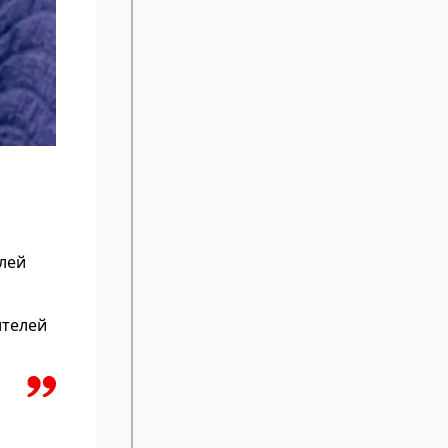
лей
ителей