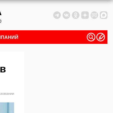
МПАНИЙ
 в
азовании