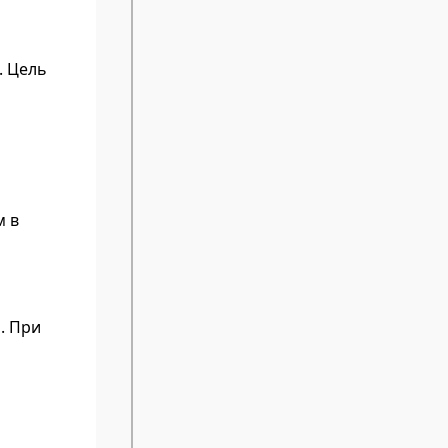
. Цель
м в
. При