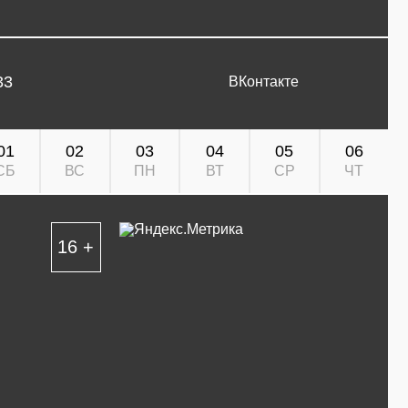
33
ВКонтакте
01
02
03
04
05
06
СБ
ВС
ПН
ВТ
СР
ЧТ
16 +