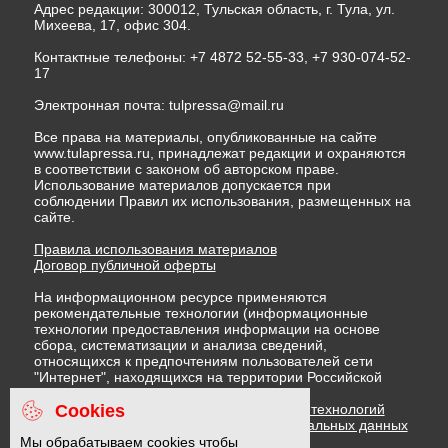
Адрес редакции: 300012, Тульская область, г. Тула, ул.
Михеева, 17, офис 304.
Контактные телефоны: +7 4872 52-55-33, +7 930-074-52-
17
Электронная почта:
tulpressa@mail.ru
Все права на материалы, опубликованные на сайте
www.tulapressa.ru, принадлежат редакции и охраняются
в соответствии с законом об авторском праве.
Использование материалов допускается при
соблюдении Правил их использования, размещенных на
сайте.
Правила использования материалов
Договор публичной оферты
На информационном ресурсе применяются
рекомендательные технологии (информационные
технологии предоставления информации на основе
сбора, систематизации и анализа сведений,
относящихся к предпочтениям пользователей сети
"Интернет", находящихся на территории Российской
Федерации)
Cookies
Правила применения рекомендательных технологий
Политика в отношении обработки персональных данных
Политика обработки файлов cookie
Мы обрабатываем cookies чтобы