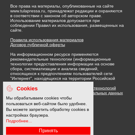
Все права на материалы, опубликованные на сайте
www.tulapressa.ru, принадлежат редакции и охраняются
в соответствии с законом об авторском праве.
Использование материалов допускается при
соблюдении Правил их использования, размещенных на
сайте.
Правила использования материалов
Договор публичной оферты
На информационном ресурсе применяются
рекомендательные технологии (информационные
технологии предоставления информации на основе
сбора, систематизации и анализа сведений,
относящихся к предпочтениям пользователей сети
"Интернет", находящихся на территории Российской
Федерации)
Cookies
Правила применения рекомендательных технологий
Политика в отношении обработки персональных данных
Политика обработки файлов cookie
Мы обрабатываем cookies чтобы
пользоваться веб-сайтом было удобнее.
Вы можете запретить обработку cookies в
16 +
настройках браузера.
Подробнее...
Принять