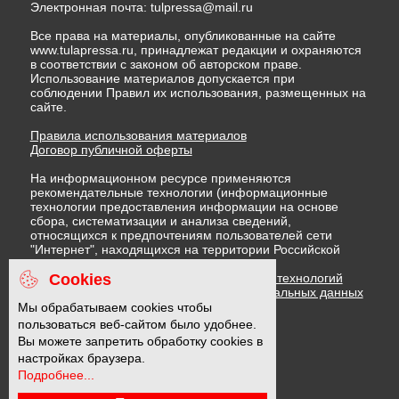
Электронная почта:
tulpressa@mail.ru
Все права на материалы, опубликованные на сайте
www.tulapressa.ru, принадлежат редакции и охраняются
в соответствии с законом об авторском праве.
Использование материалов допускается при
соблюдении Правил их использования, размещенных на
сайте.
Правила использования материалов
Договор публичной оферты
На информационном ресурсе применяются
рекомендательные технологии (информационные
технологии предоставления информации на основе
сбора, систематизации и анализа сведений,
относящихся к предпочтениям пользователей сети
"Интернет", находящихся на территории Российской
Федерации)
Cookies
Правила применения рекомендательных технологий
Политика в отношении обработки персональных данных
Политика обработки файлов cookie
Мы обрабатываем cookies чтобы
пользоваться веб-сайтом было удобнее.
Вы можете запретить обработку cookies в
16 +
настройках браузера.
Подробнее...