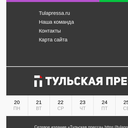
Tulapressa.ru
Наша команда
Контакты
Карта сайта
20
21
22
23
24
2
ПН
ВТ
СР
ЧТ
ПТ
С
Сетевое издание «Тульская пресса»
https://tulap