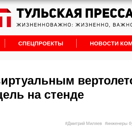
СПЕЦПРОЕКТЫ
НОВОСТИ КО
виртуальным вертолет
цель на стенде
#Дмитрий Миляев
#инженеры б