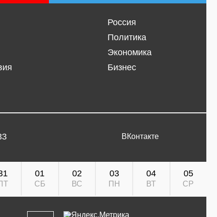
Россия
Политика
Экономика
вия
Бизнес
33
ВКонтакте
31
01
02
03
04
05
ПТ
СБ
ВС
ПН
ВТ
СР