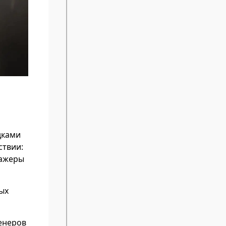
дками
ствии:
нажеры
ых
енеров