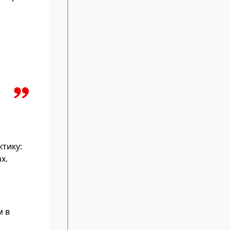
.
тику:
х.
м в