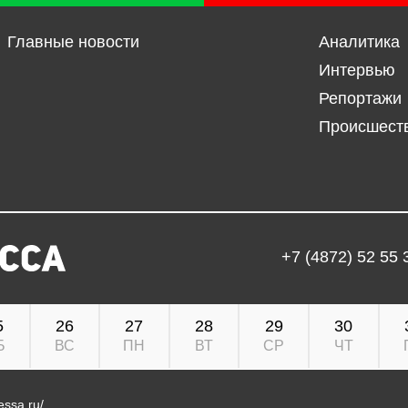
Главные новости
Аналитика
Интервью
Репортажи
Происшест
+7 (4872) 52 55 
5
26
27
28
29
30
Б
ВС
ПН
ВТ
СР
ЧТ
ressa.ru/