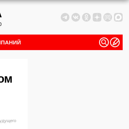
МПАНИЙ
ом
удущего