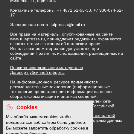
Михеева, 17, офис 304.
Контактные телефоны: +7 4872 52-55-33, +7 930-074-52-
17
Электронная почта:
tulpressa@mail.ru
Все права на материалы, опубликованные на сайте
www.tulapressa.ru, принадлежат редакции и охраняются
в соответствии с законом об авторском праве.
Использование материалов допускается при
соблюдении Правил их использования, размещенных на
сайте.
Правила использования материалов
Договор публичной оферты
На информационном ресурсе применяются
рекомендательные технологии (информационные
технологии предоставления информации на основе
сбора, систематизации и анализа сведений,
относящихся к предпочтениям пользователей сети
"Интернет", находящихся на территории Российской
Cookies
Федерации)
Правила применения рекомендательных технологий
Мы обрабатываем cookies чтобы
Политика в отношении обработки персональных данных
пользоваться веб-сайтом было удобнее.
Политика обработки файлов cookie
Вы можете запретить обработку cookies в
настройках браузера.