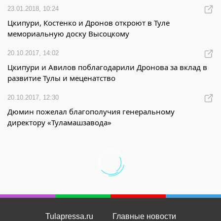
23.01.2018, 10:24
Цкипури, Костенко и Дронов откроют в Туле
мемориальную доску Высоцкому
20.10.2017, 14:02
Цкипури и Авилов поблагодарили Дронова за вклад в
развитие Тулы и меценатство
20.10.2017, 12:30
Дюмин пожелал благополучия генеральному
директору «Туламашзавода»
Tulapressa.ru
Главные новости